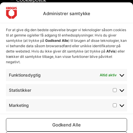
Cookiepolitik
Seneste nyheder
Administrer samtykke
Nyt råvaretillæg
17. juni 2026
For at give dig den bedste oplevelse bruger vi teknologier såsom cookies
Kære kunde, Situationen den seneste tid har
til at gemme og/eller få adgang til enhedsoplysninger. Hvis du giver
desværre udviklet sig således, at
samtykke (at trykke på
Godkend Alle
) til brugen af disse teknologier, kan
vi behandle data såsom browseradfærd eller unikke identifikatorer på
Læs nyheden
dette websted. Hvis du ikke giver dit samtykke (at trykke på
Afvis
) eller
trækker dit samtykke tilbage, kan visse funktioner blive påvirket
negativt.
Nyt månedligt olietillæg
15. april 2026
Funktionsdygtig
Altid aktiv
Kære kunde, På grund af de hastigt stigende
oliepriser, ser Kroghs Beton & Mørtel
Statistikker
Læs nyheden
Marketing
Godkend Alle