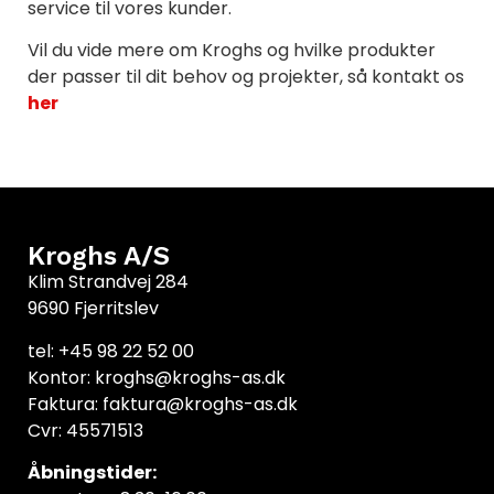
service til vores kunder.
Vil du vide mere om Kroghs og hvilke produkter
der passer til dit behov og projekter, så kontakt os
her
Kroghs A/S
Klim Strandvej 284
9690 Fjerritslev
tel: +45 98 22 52 00
Kontor: kroghs@kroghs-as.dk
Faktura: faktura@kroghs-as.dk
Cvr: 45571513
Åbningstider: