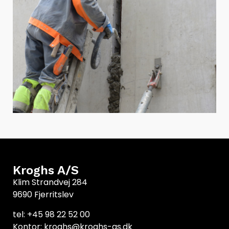
Kroghs A/S
Klim Strandvej 284
9690 Fjerritslev
tel: +45 98 22 52 00
Kontor: kroghs@kroghs-as.dk