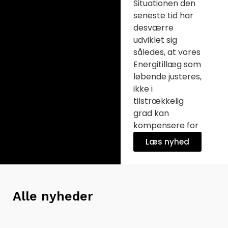
Situationen den
seneste tid har
desværre
udviklet sig
således, at vores
Energitillæg som
løbende justeres,
ikke i
tilstrækkelig
grad kan
kompensere for
de
Læs nyhed
Alle nyheder