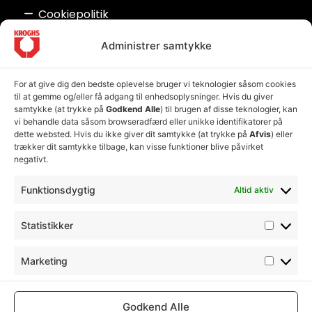
Cookiepolitik
Seneste nyheder
Administrer samtykke
Nyt råvaretillæg
17. juni 2026
For at give dig den bedste oplevelse bruger vi teknologier såsom cookies
Kære kunde, Situationen den seneste tid har
til at gemme og/eller få adgang til enhedsoplysninger. Hvis du giver
desværre udviklet sig således, at
samtykke (at trykke på
Godkend Alle
) til brugen af disse teknologier, kan
vi behandle data såsom browseradfærd eller unikke identifikatorer på
Læs nyheden
dette websted. Hvis du ikke giver dit samtykke (at trykke på
Afvis
) eller
trækker dit samtykke tilbage, kan visse funktioner blive påvirket
negativt.
Nyt månedligt olietillæg
15. april 2026
Funktionsdygtig
Altid aktiv
Kære kunde, På grund af de hastigt stigende
oliepriser, ser Kroghs Beton & Mørtel
Statistikker
Læs nyheden
Marketing
Godkend Alle