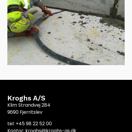
Kroghs A/S
Klim Strandvej 284
9690 Fjerritslev
tel: +45 98 22 52 00
Kontor: kroghs@kroghs-as.dk