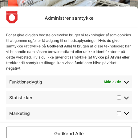
Administrer samtykke
For at give dig den bedste oplevelse bruger vi teknologier såsom cookies
til at gemme og/eller få adgang til enhedsoplysninger. Hvis du giver
samtykke (at trykke på
Godkend Alle
) til brugen af disse teknologier, kan
vi behandle data såsom browseradfærd eller unikke identifikatorer på
dette websted. Hvis du ikke giver dit samtykke (at trykke på
Afvis
) eller
trækker dit samtykke tilbage, kan visse funktioner blive påvirket
negativt.
Funktionsdygtig
Altid aktiv
Sand og grus
Statistikker
Se vores afdelinger her
Marketing
Klim Strandvej 284, 9690 Fjerritslev
+45 98 22 52 00
Godkend Alle