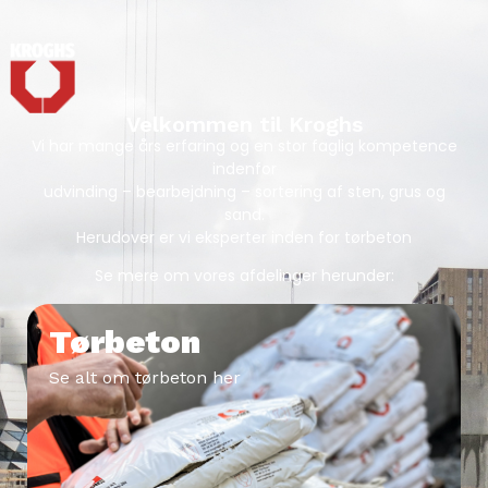
Velkommen til Kroghs
Vi har mange års erfaring og en stor faglig kompetence
indenfor
udvinding – bearbejdning – sortering af sten, grus og
sand.
Herudover er vi eksperter inden for tørbeton
Se mere om vores afdelinger herunder:
Tørbeton
Se alt om tørbeton her