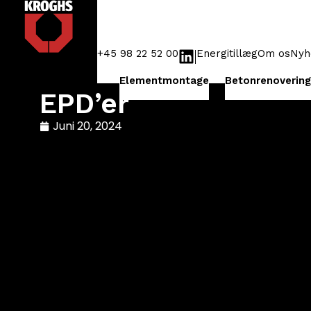
+45 98 22 52 00
Energitillæg
Om os
Nyh
Elementmontage
Betonrenovering
EPD’er
Juni 20, 2024