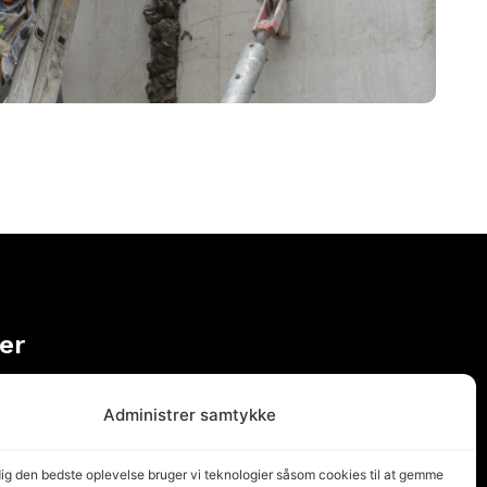
er
Administrer samtykke
den seneste tid har desværre udviklet sig således,
dig den bedste oplevelse bruger vi teknologier såsom cookies til at gemme