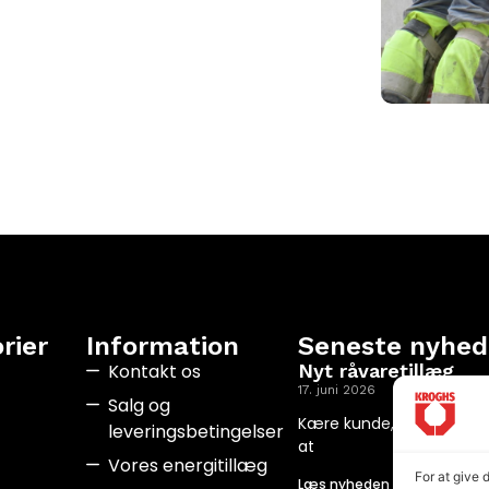
rier
Information
Seneste nyhed
Kontakt os
Nyt råvaretillæg
17. juni 2026
Salg og
Kære kunde, Situationen 
leveringsbetingelser
at
Vores energitillæg
For at give 
Læs nyheden