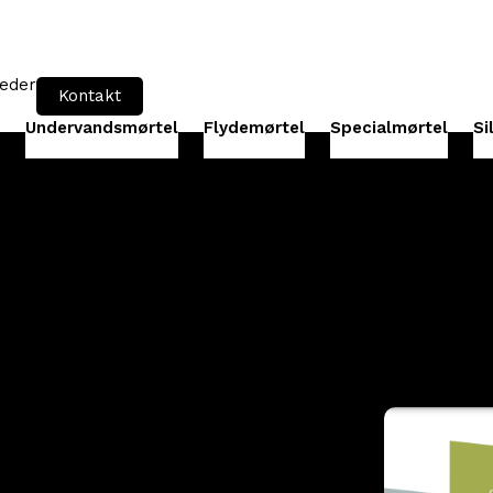
eder
Kontakt
Undervandsmørtel
Flydemørtel
Specialmørtel
Si