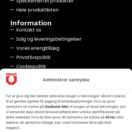
Specialmørtel produkter
Hele produktlisten
Information
Kontakt os
Salg og leveringsbetingelser
Vores energitillæg
Privatlivspolitik
Cookiepolitik
Seneste nyheder
Administrer samtykke
Nyt råvaretillæg
17. juni 2026
For at give dig den bedste oplevelse bruger vi teknologier såsom cookies
Kære kunde, Situationen den seneste tid har
til at gemme og/eller få adgang til enhedsoplysninger. Hvis du giver
desværre udviklet sig således, at
samtykke (at trykke på
Godkend Alle
) til brugen af disse teknologier, kan
vi behandle data såsom browseradfærd eller unikke identifikatorer på
Læs nyheden
dette websted. Hvis du ikke giver dit samtykke (at trykke på
Afvis
) eller
trækker dit samtykke tilbage, kan visse funktioner blive påvirket
negativt.